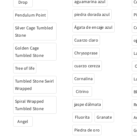
aguamarina azul
C
Drop
piedra dorada azul
P
Pendulum Point
Ágata de encaje azul
C
Silver Cage Tumbled
Stone
Cuarzo claro
o
Golden Cage
Chrysoprase
L
Tumbled Stone
cuarzo cereza
O
Tree of life
Cornalina
L
Tumbled Stone Swirl
Wrapped
Citrino
B
Spiral Wrapped
jaspe dálmata
R
Tumbled Stone
Fluorita
Granate
A
Angel
Piedra de oro
G