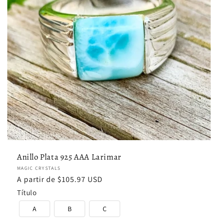
Anillo Plata 925 AAA Larimar
Proveedor:
MAGIC CRYSTALS
Precio
A partir de $105.97 USD
habitual
Título
A
B
C