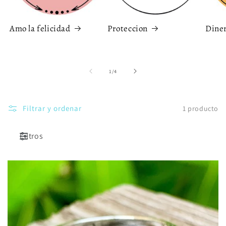
Amo la felicidad
Proteccion
Dine
de
1
/
4
Filtrar y ordenar
1 producto
Filtros