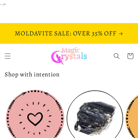
Ir
-->
directamente
al contenido
MOLDAVITE SALE: OVER 35% OFF
Carrito
Shop with intention