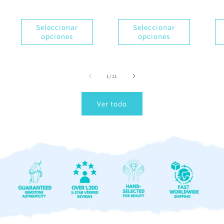
Seleccionar
Seleccionar
opciones
opciones
de
1
/
11
Ver todo