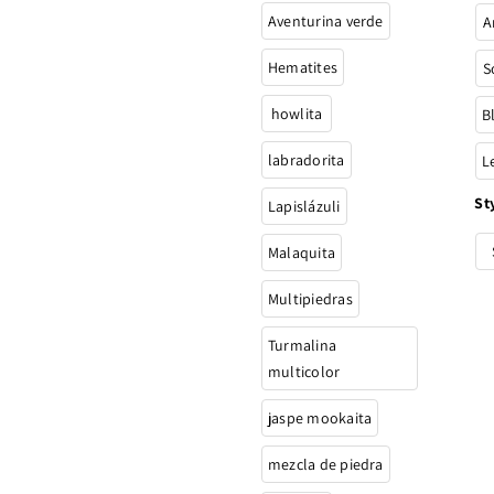
Aventurina verde
A
Hematites
S
howlita
B
labradorita
L
St
Lapislázuli
Malaquita
Multipiedras
Turmalina
multicolor
jaspe mookaita
mezcla de piedra