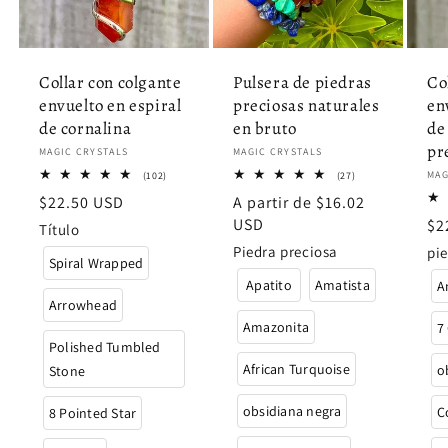
Collar con colgante
Pulsera de piedras
Co
envuelto en espiral
preciosas naturales
en
de cornalina
en bruto
de
pr
Proveedor:
MAGIC CRYSTALS
Proveedor:
MAGIC CRYSTALS
102
27
Pro
MAG
(102)
(27)
reseñas
reseñas
Precio
$22.50 USD
Precio
A partir de $16.02
totales
totales
habitual
habitual
USD
Pr
$2
Título
ha
Piedra preciosa
pie
Spiral Wrapped
Apatito
Amatista
A
Arrowhead
Amazonita
7
Polished Tumbled
African Turquoise
o
Stone
obsidiana negra
C
8 Pointed Star