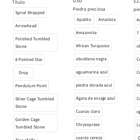
habitual
habitual
USD
Pr
$2
Título
ha
Piedra preciosa
pie
Spiral Wrapped
Apatito
Amatista
A
Arrowhead
Amazonita
7
Polished Tumbled
African Turquoise
o
Stone
obsidiana negra
C
8 Pointed Star
aguamarina azul
C
Drop
piedra dorada azul
P
Pendulum Point
Ágata de encaje azul
C
Silver Cage Tumbled
Stone
Cuarzo claro
o
Golden Cage
Chrysoprase
L
Tumbled Stone
cuarzo cereza
O
Tree of life