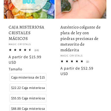
CAJA MISTERIOSA
Auténtico colgante de
CRISTALES
plata de ley con
MÁGICOS
piedras preciosas de
meteorito de
Proveedor:
MAGIC CRYSTALS
moldavita
10
(10)
reseñas
Proveedor:
MAGIC CRYSTALS
Precio
A partir de $15.99
totales
habitual
USD
2
(2)
reseñas
Precio
A partir de $52.59
Tamaño
totales
habitual
USD
Caja misteriosa de $15
$22.22 Caja misteriosa
$55.55 Caja misteriosa
$88.88 Caja misteriosa