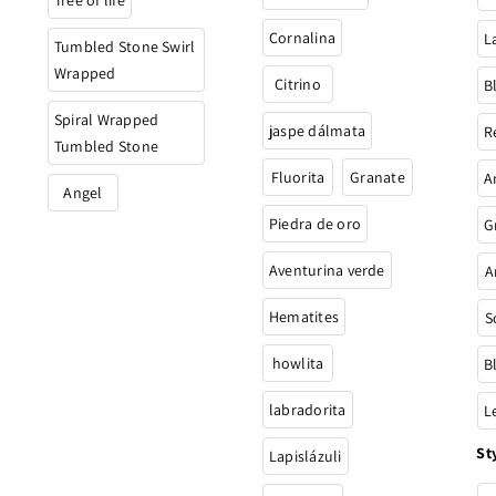
Cornalina
L
Tumbled Stone Swirl
Wrapped
Citrino
B
Spiral Wrapped
jaspe dálmata
R
Tumbled Stone
Fluorita
Granate
A
Angel
Piedra de oro
G
Aventurina verde
A
Hematites
S
howlita
B
labradorita
L
St
Lapislázuli