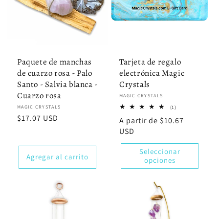
Paquete de manchas
Tarjeta de regalo
de cuarzo rosa - Palo
electrónica Magic
Santo - Salvia blanca -
Crystals
Cuarzo rosa
Proveedor:
MAGIC CRYSTALS
Proveedor:
MAGIC CRYSTALS
1
(1)
reseñas
Precio
$17.07 USD
Precio
A partir de $10.67
totales
habitual
habitual
USD
Seleccionar
Agregar al carrito
opciones