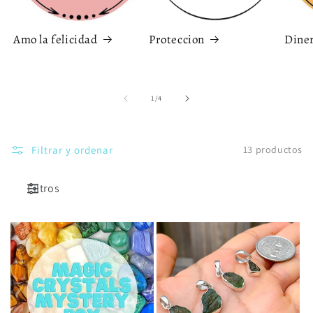
Amo la felicidad
Proteccion
Dine
de
1
/
4
Filtrar y ordenar
13 productos
Filtros