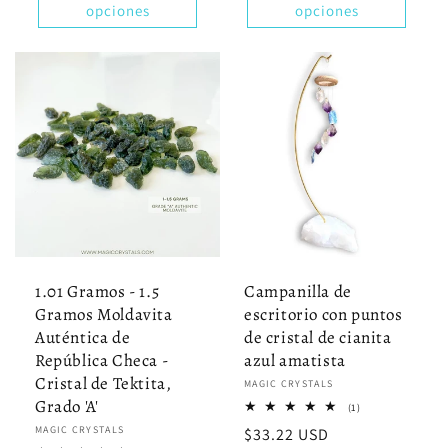
opciones
opciones
1.01 Gramos - 1.5
Campanilla de
Gramos Moldavita
escritorio con puntos
Auténtica de
de cristal de cianita
República Checa -
azul amatista
Cristal de Tektita,
Proveedor:
MAGIC CRYSTALS
Grado 'A'
1
(1)
reseñas
Proveedor:
MAGIC CRYSTALS
Precio
$33.22 USD
totales