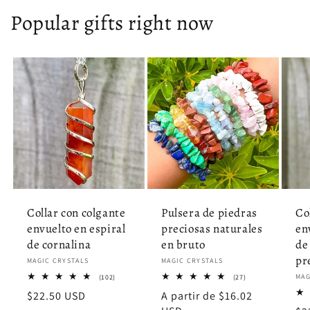
Popular gifts right now
Collar con colgante
Pulsera de piedras
Co
envuelto en espiral
preciosas naturales
en
de cornalina
en bruto
de
pr
Proveedor:
MAGIC CRYSTALS
Proveedor:
MAGIC CRYSTALS
102
27
Pro
MAG
(102)
(27)
reseñas
reseñas
Precio
$22.50 USD
Precio
A partir de $16.02
totales
totales