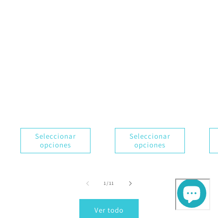
Seleccionar
Seleccionar
opciones
opciones
de
1
/
11
Ver todo