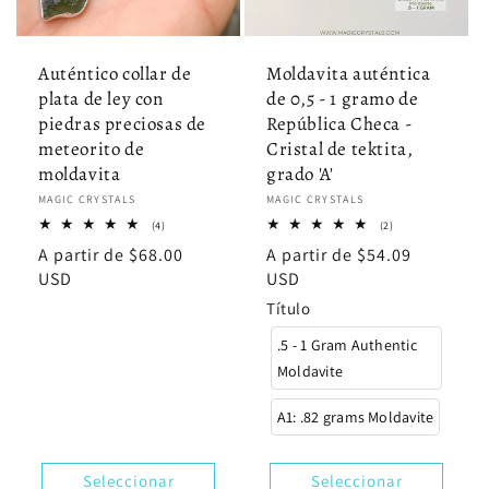
Auténtico collar de
Moldavita auténtica
plata de ley con
de 0,5 - 1 gramo de
piedras preciosas de
República Checa -
meteorito de
Cristal de tektita,
moldavita
grado 'A'
Proveedor:
MAGIC CRYSTALS
Proveedor:
MAGIC CRYSTALS
4
2
(4)
(2)
reseñas
reseñas
Precio
A partir de $68.00
Precio
A partir de $54.09
totales
totales
habitual
USD
habitual
USD
Título
.5 - 1 Gram Authentic
Moldavite
A1: .82 grams Moldavite
Seleccionar
Seleccionar