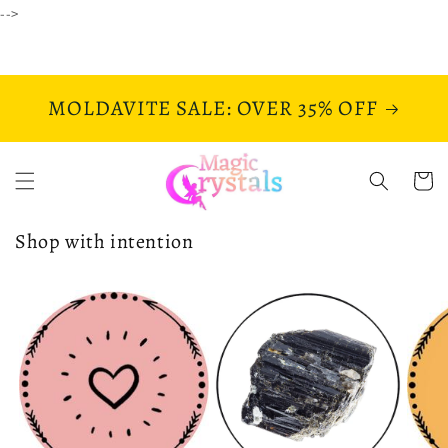
Ir
-->
directamente
al contenido
MOLDAVITE SALE: OVER 35% OFF
Carrito
Shop with intention