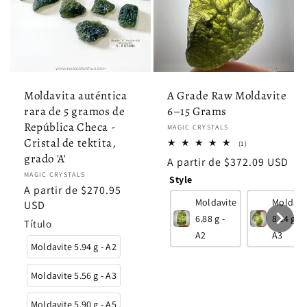
Moldavita auténtica
A Grade Raw Moldavite
rara de 5 gramos de
6–15 Grams
República Checa -
Proveedor:
MAGIC CRYSTALS
Cristal de tektita,
1
(1)
reseñas
grado 'A'
Precio
A partir de $372.09 USD
totales
Proveedor:
MAGIC CRYSTALS
habitual
Style
Precio
A partir de $270.95
Moldavite
Moldavi
habitual
USD
6.88 g -
8.14 g -
Título
A2
A3
Moldavite 5.94 g - A2
Moldavite 5.56 g - A3
Moldavite 5.90 g - A5