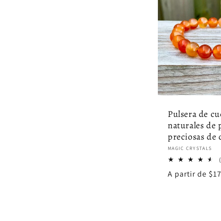
Pulsera de cu
naturales de 
preciosas de 
Proveedor:
MAGIC CRYSTALS
Precio
A partir de $1
habitual