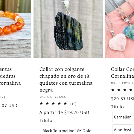
entas
Collar con colgante
Collar Co
piedras
chapado en oro de 18
Cornalin
cornalina
quilates con turmalina
Proveedor
MAGIC CRYSTA
negra
12
(12)
Proveedor:
MAGIC CRYSTALS
Precio
$20.37 US
reseñas
10
(10)
habitual
7.07 USD
Título
totales
reseñas
Precio
A partir de $19.20 USD
totales
Carnelian
habitual
Título
Amethyst
Black Tourmaline 18K Gold