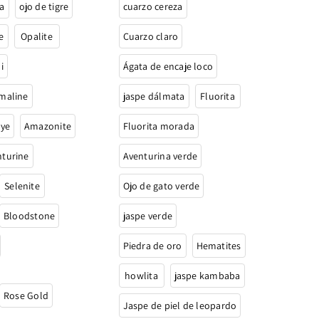
a
ojo de tigre
cuarzo cereza
e
Opalite
Cuarzo claro
i
Ágata de encaje loco
maline
jaspe dálmata
Fluorita
Eye
Amazonite
Fluorita morada
nturine
Aventurina verde
Selenite
Ojo de gato verde
Bloodstone
jaspe verde
Piedra de oro
Hematites
howlita
jaspe kambaba
Rose Gold
Jaspe de piel de leopardo