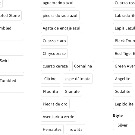
t
aguamarina azul
Cuarzo ros
mbled Stone
piedra dorada azul
Labradorit
umbled
Ágata de encaje azul
Lapis Lazul
Cuarzo claro
Black Tour
Chrysoprase
Red Tiger 
Swirl
cuarzo cereza
Cornalina
Green Ave
Citrino
jaspe dálmata
Angelite
 Tumbled
Fluorita
Granate
Sodalite
Piedra de oro
Lepidolite
Style
Aventurina verde
Silver
Hematites
howlita