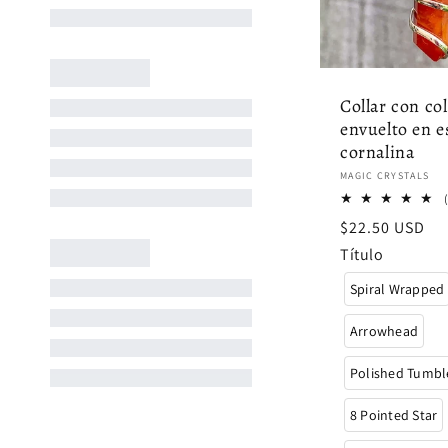
Collar con co
envuelto en e
cornalina
Proveedor:
MAGIC CRYSTALS
Precio
$22.50 USD
habitual
Título
Spiral Wrapped
Arrowhead
Polished Tumbl
8 Pointed Star