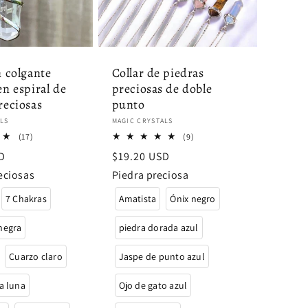
n colgante
Collar de piedras
en espiral de
preciosas de doble
reciosas
punto
:
Proveedor:
LS
MAGIC CRYSTALS
17
9
(17)
(9)
reseñas
reseñas
D
Precio
$19.20 USD
totales
totales
habitual
eciosas
Piedra preciosa
7 Chakras
Amatista
Ónix negro
negra
piedra dorada azul
Cuarzo claro
Jaspe de punto azul
la luna
Ojo de gato azul