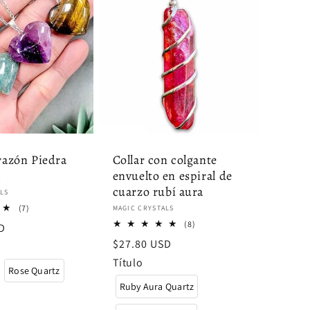
razón Piedra
Collar con colgante
a
envuelto en espiral de
cuarzo rubí aura
:
LS
7
(7)
Proveedor:
MAGIC CRYSTALS
reseñas
8
(8)
D
totales
reseñas
Precio
$27.80 USD
totales
habitual
Título
Rose Quartz
Ruby Aura Quartz