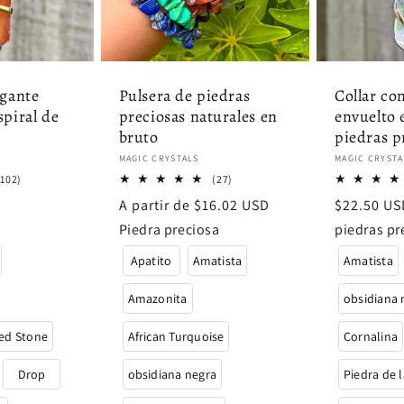
lgante
Pulsera de piedras
Collar co
spiral de
preciosas naturales en
envuelto 
bruto
piedras p
Proveedor:
Proveedor
MAGIC CRYSTALS
MAGIC CRYSTA
102
27
(102)
(27)
reseñas
reseñas
Precio
A partir de $16.02 USD
Precio
$22.50 US
totales
totales
habitual
habitual
Piedra preciosa
piedras pr
Apatito
Amatista
Amatista
Amazonita
obsidiana 
ed Stone
African Turquoise
Cornalina
Drop
obsidiana negra
Piedra de 