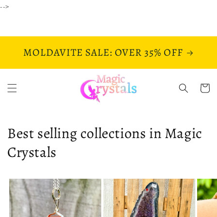
Ir
-->
directamente
al contenido
MOLDAVITE SALE: OVER 35% OFF
Carrito
Best selling collections in Magic
Crystals