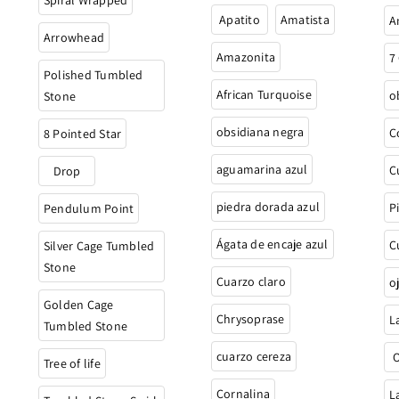
Spiral Wrapped
Apatito
Amatista
A
Arrowhead
Amazonita
7
Polished Tumbled
African Turquoise
o
Stone
obsidiana negra
C
8 Pointed Star
aguamarina azul
C
Drop
piedra dorada azul
P
Pendulum Point
Ágata de encaje azul
C
Silver Cage Tumbled
Stone
Cuarzo claro
o
Golden Cage
Chrysoprase
L
Tumbled Stone
cuarzo cereza
O
Tree of life
Cornalina
L