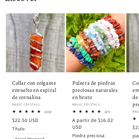
Collar con colgante
Pulsera de piedras
Co
envuelto en espiral
preciosas naturales
en
de cornalina
en bruto
de
pr
Proveedor:
MAGIC CRYSTALS
Proveedor:
MAGIC CRYSTALS
102
27
Pro
MAG
(102)
(27)
reseñas
reseñas
Precio
$22.50 USD
Precio
A partir de $16.02
totales
totales
habitual
habitual
USD
Pr
$2
Título
ha
Piedra preciosa
pie