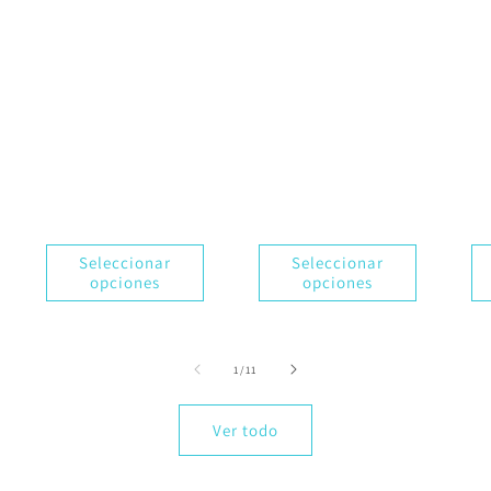
Seleccionar
Seleccionar
opciones
opciones
de
1
/
11
Ver todo