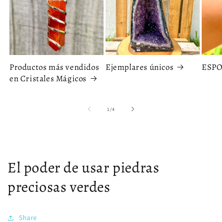
Productos más vendidos
Ejemplares únicos
ESP
en Cristales Mágicos
de
1
/
4
El poder de usar piedras
preciosas verdes
Share