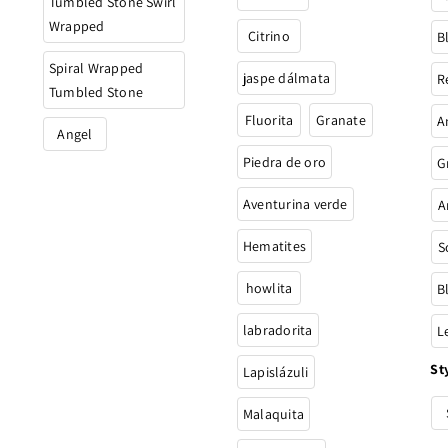
Tumbled Stone Swirl
Wrapped
Citrino
B
Spiral Wrapped
jaspe dálmata
R
Tumbled Stone
Fluorita
Granate
A
Angel
Piedra de oro
G
Aventurina verde
A
Hematites
S
howlita
B
labradorita
L
St
Lapislázuli
Malaquita