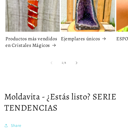
Productos más vendidos
Ejemplares únicos
ESP
en Cristales Mágicos
de
1
/
4
Moldavita - ¿Estás listo? SERIE
TENDENCIAS
Share