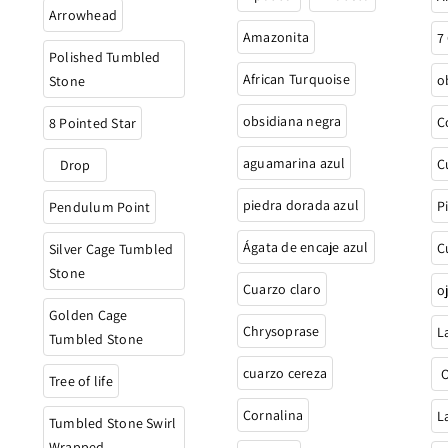
Arrowhead
Amazonita
7
Polished Tumbled
African Turquoise
o
Stone
obsidiana negra
C
8 Pointed Star
aguamarina azul
C
Drop
piedra dorada azul
P
Pendulum Point
Ágata de encaje azul
C
Silver Cage Tumbled
Stone
Cuarzo claro
o
Golden Cage
Chrysoprase
L
Tumbled Stone
cuarzo cereza
O
Tree of life
Cornalina
L
Tumbled Stone Swirl
Wrapped