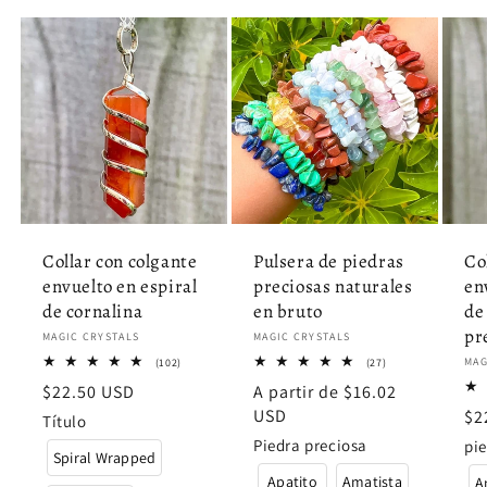
Collar con colgante
Pulsera de piedras
Co
envuelto en espiral
preciosas naturales
en
de cornalina
en bruto
de
pr
Proveedor:
MAGIC CRYSTALS
Proveedor:
MAGIC CRYSTALS
102
27
Pro
MAG
(102)
(27)
reseñas
reseñas
Precio
$22.50 USD
Precio
A partir de $16.02
totales
totales
habitual
habitual
USD
Pr
$2
Título
ha
Piedra preciosa
pie
Spiral Wrapped
Apatito
Amatista
A