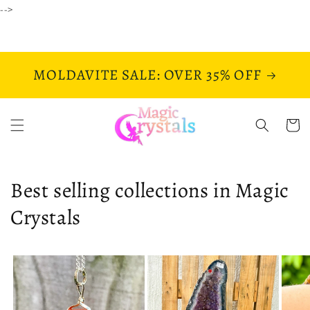
Ir
-->
directamente
al contenido
MOLDAVITE SALE: OVER 35% OFF
Carrito
Best selling collections in Magic
Crystals