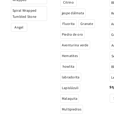
Citrino
B
Spiral Wrapped
jaspe dálmata
R
Tumbled Stone
Fluorita
Granate
A
Angel
Piedra de oro
G
Aventurina verde
A
Hematites
S
howlita
B
labradorita
L
St
Lapislázuli
Malaquita
Multipiedras